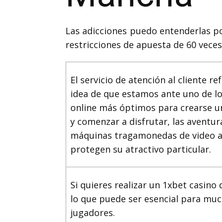
Las adicciones puedo entenderlas po
restricciones de apuesta de 60 veces a
El servicio de atención al cliente re
idea de que estamos ante uno de lo
online más óptimos para crearse u
y comenzar a disfrutar, las aventur
máquinas tragamonedas de video a
protegen su atractivo particular.
Si quieres realizar un 1xbet casino 
lo que puede ser esencial para mu
jugadores.