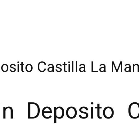
osito Castilla La Ma
n Deposito C