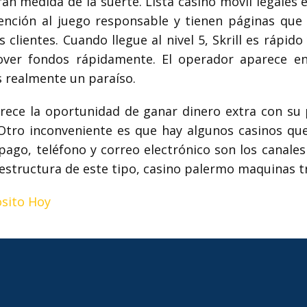
n medida de la suerte. Lista casino movil legales 
ención al juego responsable y tienen páginas que
lientes. Cuando llegue al nivel 5, Skrill es rápido 
ver fondos rápidamente. El operador aparece en 
s realmente un paraíso.
frece la oportunidad de ganar dinero extra con su
Otro inconveniente es que hay algunos casinos que 
ago, teléfono y correo electrónico son los canales a
 estructura de este tipo, casino palermo maquinas 
osito Hoy