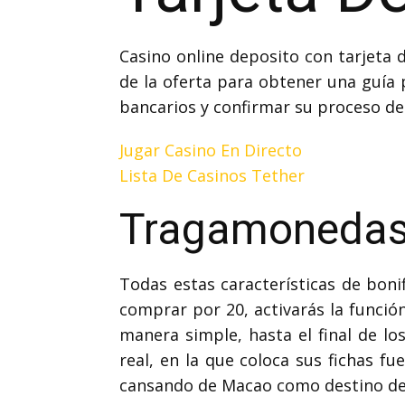
Casino online deposito con tarjeta 
de la oferta para obtener una guía 
bancarios y confirmar su proceso de 
Jugar Casino En Directo
Lista De Casinos Tether
Tragamonedas
Todas estas características de bon
comprar por 20, activarás la funció
manera simple, hasta el final de l
real, en la que coloca sus fichas f
cansando de Macao como destino de