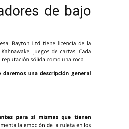
adores de bajo
. Bayton Ltd tiene licencia de la
e Kahnawake, juegos de cartas. Cada
 reputación sólida como una roca.
e daremos una descripción general
tantes para sí mismas que tienen
menta la emoción de la ruleta en los