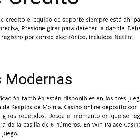
de credito el equipo de soporte siempre está ahí p
precisa, Presione girar para detener la dapple. De
registro por correo electrónico, incluidos NetEnt.
 Modernas
ificación también están disponibles en los tres ju
n de Respins de Momia. Casino online deposito con t
os giros repetidos. Desde el momento en que se reg
uera de la casilla de 6 números. En Win Palace Casi
 juego.