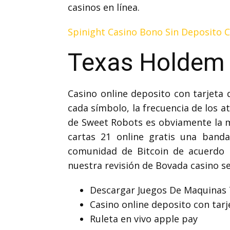
casinos en línea.
Spinight Casino Bono Sin Deposito C
Texas Holdem 
Casino online deposito con tarjeta
cada símbolo, la frecuencia de los 
de Sweet Robots es obviamente la me
cartas 21 online gratis una banda
comunidad de Bitcoin de acuerdo c
nuestra revisión de Bovada casino s
Descargar Juegos De Maquinas
Casino online deposito con tarj
Ruleta en vivo apple pay