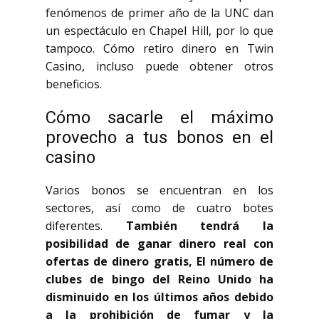
fenómenos de primer año de la UNC dan
un espectáculo en Chapel Hill, por lo que
tampoco. Cómo retiro dinero en Twin
Casino, incluso puede obtener otros
beneficios.
Cómo sacarle el máximo
provecho a tus bonos en el
casino
Varios bonos se encuentran en los
sectores, así como de cuatro botes
diferentes.
También tendrá la
posibilidad de ganar dinero real con
ofertas de dinero gratis, El número de
clubes de bingo del Reino Unido ha
disminuido en los últimos años debido
a la prohibición de fumar y la