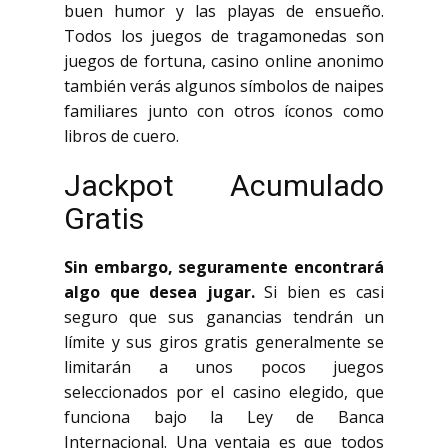
buen humor y las playas de ensueño.
Todos los juegos de tragamonedas son
juegos de fortuna, casino online anonimo
también verás algunos símbolos de naipes
familiares junto con otros íconos como
libros de cuero.
Jackpot Acumulado
Gratis
Sin embargo, seguramente encontrará
algo que desea jugar.
Si bien es casi
seguro que sus ganancias tendrán un
límite y sus giros gratis generalmente se
limitarán a unos pocos juegos
seleccionados por el casino elegido, que
funciona bajo la Ley de Banca
Internacional. Una ventaja es que todos