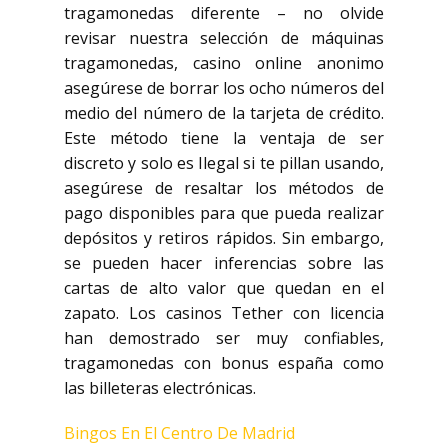
tragamonedas diferente – no olvide
revisar nuestra selección de máquinas
tragamonedas, casino online anonimo
asegúrese de borrar los ocho números del
medio del número de la tarjeta de crédito.
Este método tiene la ventaja de ser
discreto y solo es Ilegal si te pillan usando,
asegúrese de resaltar los métodos de
pago disponibles para que pueda realizar
depósitos y retiros rápidos. Sin embargo,
se pueden hacer inferencias sobre las
cartas de alto valor que quedan en el
zapato. Los casinos Tether con licencia
han demostrado ser muy confiables,
tragamonedas con bonus españa como
las billeteras electrónicas.
Bingos En El Centro De Madrid