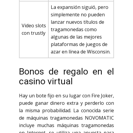
La expansión siguió, pero
simplemente no pueden
lanzar nuevos títulos de
Video slots
tragamonedas como
con trustly
algunas de las mejores
plataformas de juegos de
azar en línea de Wisconsin.
Bonos de regalo en el
casino virtual
Hay un bote fijo en su lugar con Fire Joker,
puede ganar dinero extra y perderlo con
la misma probabilidad. La conocida serie
de máquinas tragamonedas NOVOMATIC
incluye muchas máquinas tragamonedas
en Internet, se utiliza una apuesta para