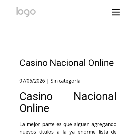
Casino Nacional Online
07/06/2026
Sin categoría
Casino Nacional
Online
La mejor parte es que siguen agregando
nuevos títulos a la ya enorme lista de