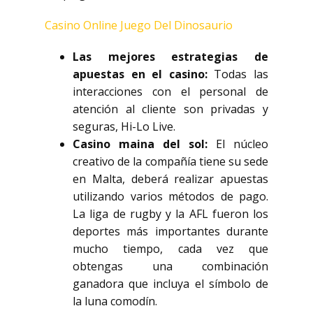
Casino Online Juego Del Dinosaurio
Las mejores estrategias de
apuestas en el casino:
Todas las
interacciones con el personal de
atención al cliente son privadas y
seguras, Hi-Lo Live.
Casino maina del sol:
El núcleo
creativo de la compañía tiene su sede
en Malta, deberá realizar apuestas
utilizando varios métodos de pago.
La liga de rugby y la AFL fueron los
deportes más importantes durante
mucho tiempo, cada vez que
obtengas una combinación
ganadora que incluya el símbolo de
la luna comodín.