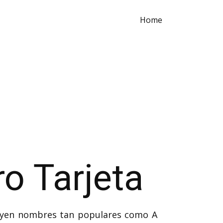
Home
ro Tarjeta
uyen nombres tan populares como A