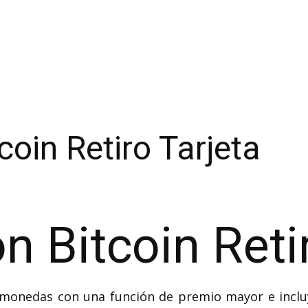
oin Retiro Tarjeta
n Bitcoin Reti
monedas con una función de premio mayor e incl