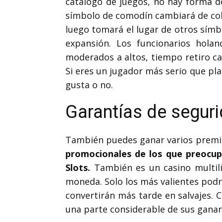
catálogo de juegos, no hay forma de
símbolo de comodín cambiará de col
luego tomará el lugar de otros símb
expansión. Los funcionarios hola
moderados a altos, tiempo retiro ca
Si eres un jugador más serio que pla
gusta o no.
Garantías de seguri
También puedes ganar varios premio
promocionales de los que preocup
Slots.
También es un casino multili
moneda. Solo los más valientes podr
convertirán más tarde en salvajes. 
una parte considerable de sus ganan