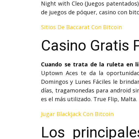
Night with Cleo (Juegos patentados)
de juegos de póquer, casino con bitco
Sitios De Baccarat Con Bitcoin
Casino Gratis 
Cuando se trata de la ruleta en 
Uptown Aces te da la oportunidad 
Domingos y Lunes Fáciles le brinda
días, tragamonedas para android si
es el más utilizado. True Flip, Malta.
Jugar Blackjack Con Bitcoin
Los principal