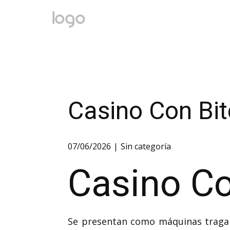
Casino Con Bitc
07/06/2026
Sin categoría
Casino Co
Se presentan como máquinas traga