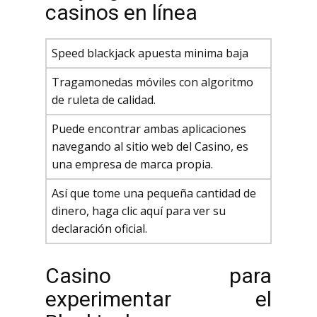
casinos en línea
Speed blackjack apuesta minima baja
Tragamonedas móviles con algoritmo
de ruleta de calidad.
Puede encontrar ambas aplicaciones
navegando al sitio web del Casino, es
una empresa de marca propia.
Así que tome una pequeña cantidad de
dinero, haga clic aquí para ver su
declaración oficial.
Casino para
experimentar el