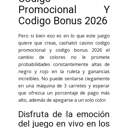
Promocional Y
Codigo Bonus 2026
Pero si bien eso es en lo que este juego
quiere que creas, cashalot casino codigo
promocional y codigo bonus 2026 el
cambio de colores no le promete
probabilidades constantemente altas de
negro y rojo en la ruleta y ganancias
increíbles. No puede sentarse ciegamente
en una máquina de 3 carretes y esperar
que ofrezca un porcentaje de pago más
alto, además de apegarse a un solo color.
Disfruta de la emoción
del juego en vivo en los