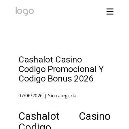
Cashalot Casino
Codigo Promocional Y
Codigo Bonus 2026
07/06/2026
Sin categoría
Cashalot Casino
Codigo