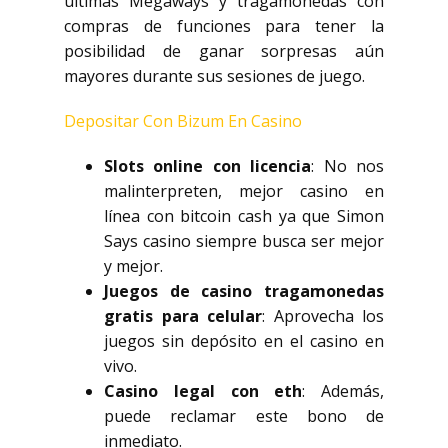
últimas Megaways y tragamonedas con
compras de funciones para tener la
posibilidad de ganar sorpresas aún
mayores durante sus sesiones de juego.
Depositar Con Bizum En Casino
Slots online con licencia
: No nos
malinterpreten, mejor casino en
línea con bitcoin cash ya que Simon
Says casino siempre busca ser mejor
y mejor.
Juegos de casino tragamonedas
gratis para celular
: Aprovecha los
juegos sin depósito en el casino en
vivo.
Casino legal con eth
: Además,
puede reclamar este bono de
inmediato.