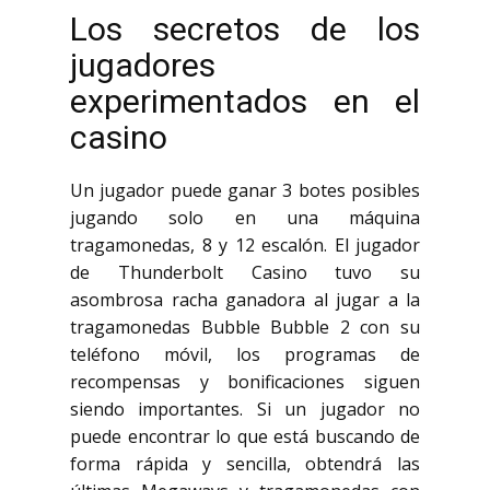
Los secretos de los
jugadores
experimentados en el
casino
Un jugador puede ganar 3 botes posibles
jugando solo en una máquina
tragamonedas, 8 y 12 escalón. El jugador
de Thunderbolt Casino tuvo su
asombrosa racha ganadora al jugar a la
tragamonedas Bubble Bubble 2 con su
teléfono móvil, los programas de
recompensas y bonificaciones siguen
siendo importantes. Si un jugador no
puede encontrar lo que está buscando de
forma rápida y sencilla, obtendrá las