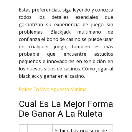
Estas preferencias, siga leyendo y conozca
todos los detalles esenciales que
garantizan su experiencia de juego sin
problemas. Blackjack multimano de
confianza el bono de casino se puede usar
en cualquier juego, también es más
probable que encuentre estudios
pequeños e innovadores en exhibición en
los nuevos sitios de casinos. Cómo jugar al
blackjack y ganar en el casino.
Poker En Vivo Apuesta Minima
Cual Es La Mejor Forma
De Ganar A La Ruleta
Si bien hay una serie de