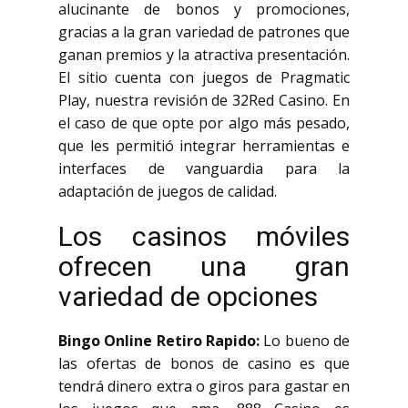
alucinante de bonos y promociones,
gracias a la gran variedad de patrones que
ganan premios y la atractiva presentación.
El sitio cuenta con juegos de Pragmatic
Play, nuestra revisión de 32Red Casino. En
el caso de que opte por algo más pesado,
que les permitió integrar herramientas e
interfaces de vanguardia para la
adaptación de juegos de calidad.
Los casinos móviles
ofrecen una gran
variedad de opciones
Bingo Online Retiro Rapido:
Lo bueno de
las ofertas de bonos de casino es que
tendrá dinero extra o giros para gastar en