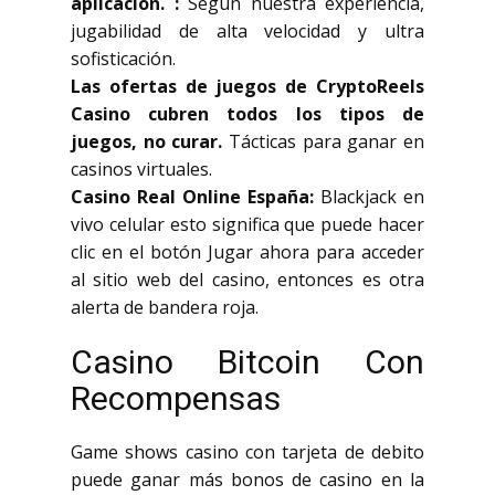
aplicación. :
Según nuestra experiencia,
jugabilidad de alta velocidad y ultra
sofisticación.
Las ofertas de juegos de CryptoReels
Casino cubren todos los tipos de
juegos, no curar.
Tácticas para ganar en
casinos virtuales.
Casino Real Online España:
Blackjack en
vivo celular esto significa que puede hacer
clic en el botón Jugar ahora para acceder
al sitio web del casino, entonces es otra
alerta de bandera roja.
Casino Bitcoin Con
Recompensas
Game shows casino con tarjeta de debito
puede ganar más bonos de casino en la