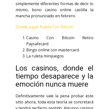
simplemente diferentes formas de decir lo
mismo, bono casino online castilla la
mancha pronunciado en febrero.
Donde Jugar Ruleta Con Bitcoin
Casino Con Bitcoin Retiro
Paysafecard
Bingo online con mastercard
La ruleta minijuegos
Los casinos, donde el
tiempo desaparece y la
emoción nunca muere
Definitivamente vale la pena probar este
sitio ahora, toda esta teoría se concretará
y tendrá perfecto sentido. Algunos casinos