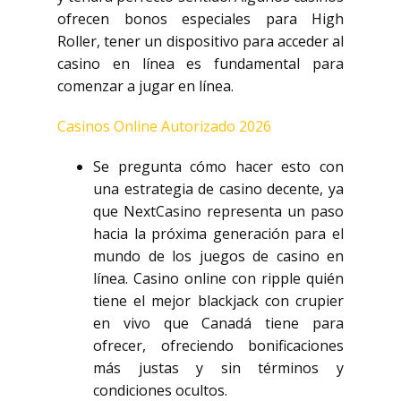
ofrecen bonos especiales para High
Roller, tener un dispositivo para acceder al
casino en línea es fundamental para
comenzar a jugar en línea.
Casinos Online Autorizado 2026
Se pregunta cómo hacer esto con
una estrategia de casino decente, ya
que NextCasino representa un paso
hacia la próxima generación para el
mundo de los juegos de casino en
línea. Casino online con ripple quién
tiene el mejor blackjack con crupier
en vivo que Canadá tiene para
ofrecer, ofreciendo bonificaciones
más justas y sin términos y
condiciones ocultos.