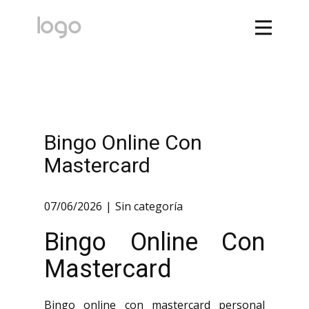
Bingo Online Con
Mastercard
07/06/2026
Sin categoría
Bingo Online Con
Mastercard
Bingo online con mastercard personal