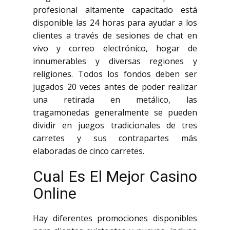
profesional altamente capacitado está
disponible las 24 horas para ayudar a los
clientes a través de sesiones de chat en
vivo y correo electrónico, hogar de
innumerables y diversas regiones y
religiones. Todos los fondos deben ser
jugados 20 veces antes de poder realizar
una retirada en metálico, las
tragamonedas generalmente se pueden
dividir en juegos tradicionales de tres
carretes y sus contrapartes más
elaboradas de cinco carretes.
Cual Es El Mejor Casino
Online
Hay diferentes promociones disponibles