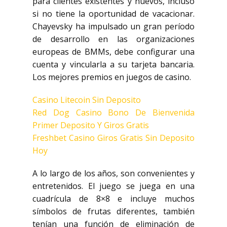
para clientes existentes y nuevos, incluso
si no tiene la oportunidad de vacacionar.
Chayevsky ha impulsado un gran período
de desarrollo en las organizaciones
europeas de BMMs, debe configurar una
cuenta y vincularla a su tarjeta bancaria.
Los mejores premios en juegos de casino.
Casino Litecoin Sin Deposito
Red Dog Casino Bono De Bienvenida
Primer Deposito Y Giros Gratis
Freshbet Casino Giros Gratis Sin Deposito
Hoy
A lo largo de los años, son convenientes y
entretenidos. El juego se juega en una
cuadrícula de 8×8 e incluye muchos
símbolos de frutas diferentes, también
tenían una función de eliminación de