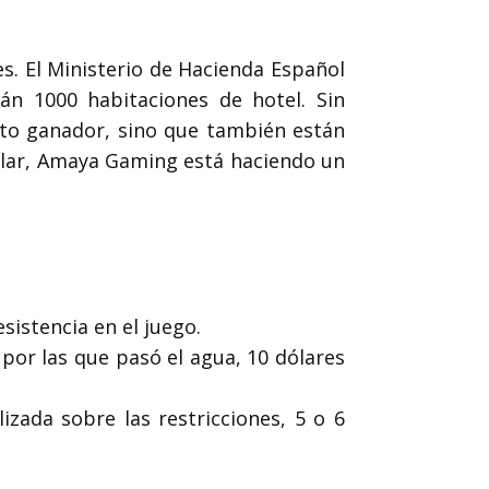
. El Ministerio de Hacienda Español
án 1000 habitaciones de hotel. Sin
to ganador, sino que también están
cular, Amaya Gaming está haciendo un
sistencia en el juego.
 por las que pasó el agua, 10 dólares
izada sobre las restricciones, 5 o 6