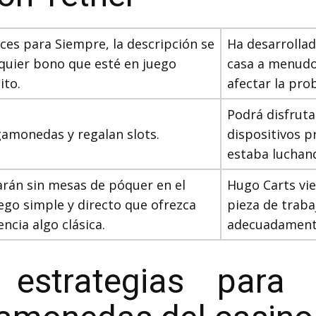
ices para Siempre, la descripción se
Ha desarrollad
quier bono que esté en juego
casa a menudo
ito.
afectar la pro
Podrá disfruta
gamonedas y regalan slots.
dispositivos p
estaba luchan
arán sin mesas de póquer en el
Hugo Carts vien
ego simple y directo que ofrezca
pieza de trab
ncia algo clásica.
adecuadamente
 estrategias para 