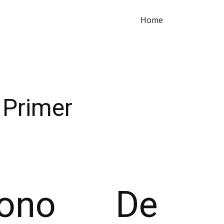
Home
 Primer
Bono De