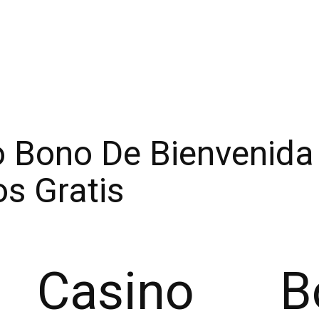
o Bono De Bienvenida
os Gratis
t Casino 