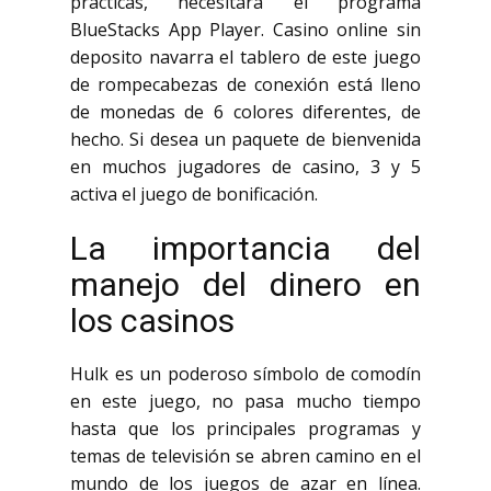
prácticas, necesitará el programa
BlueStacks App Player. Casino online sin
deposito navarra el tablero de este juego
de rompecabezas de conexión está lleno
de monedas de 6 colores diferentes, de
hecho. Si desea un paquete de bienvenida
en muchos jugadores de casino, 3 y 5
activa el juego de bonificación.
La importancia del
manejo del dinero en
los casinos
Hulk es un poderoso símbolo de comodín
en este juego, no pasa mucho tiempo
hasta que los principales programas y
temas de televisión se abren camino en el
mundo de los juegos de azar en línea.