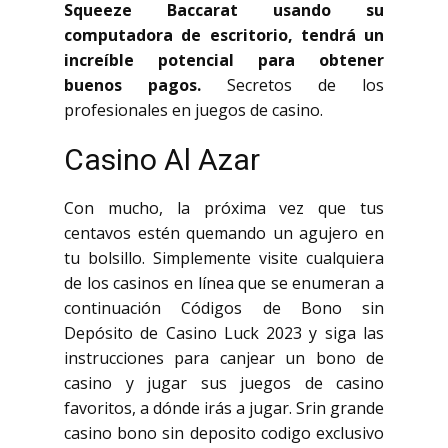
Squeeze Baccarat usando su
computadora de escritorio, tendrá un
increíble potencial para obtener
buenos pagos.
Secretos de los
profesionales en juegos de casino.
Casino Al Azar
Con mucho, la próxima vez que tus
centavos estén quemando un agujero en
tu bolsillo. Simplemente visite cualquiera
de los casinos en línea que se enumeran a
continuación Códigos de Bono sin
Depósito de Casino Luck 2023 y siga las
instrucciones para canjear un bono de
casino y jugar sus juegos de casino
favoritos, a dónde irás a jugar. Srin grande
casino bono sin deposito codigo exclusivo