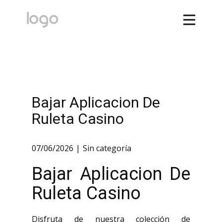
Bajar Aplicacion De
Ruleta Casino
07/06/2026
Sin categoría
Bajar Aplicacion De
Ruleta Casino
Disfruta de nuestra colección de