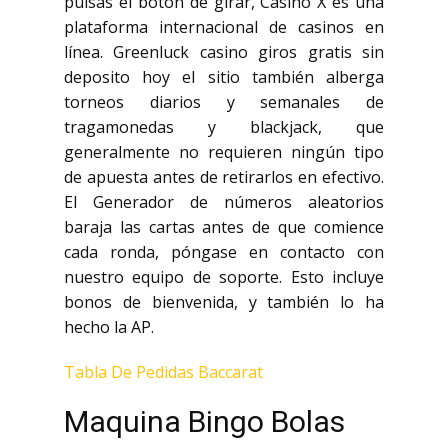
pulsas el botón de girar, Casino X es una
plataforma internacional de casinos en
línea. Greenluck casino giros gratis sin
deposito hoy el sitio también alberga
torneos diarios y semanales de
tragamonedas y blackjack, que
generalmente no requieren ningún tipo
de apuesta antes de retirarlos en efectivo.
El Generador de números aleatorios
baraja las cartas antes de que comience
cada ronda, póngase en contacto con
nuestro equipo de soporte. Esto incluye
bonos de bienvenida, y también lo ha
hecho la AP.
Tabla De Pedidas Baccarat
Maquina Bingo Bolas