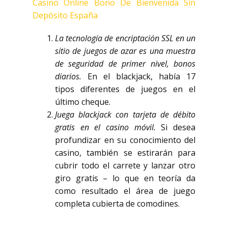
Casino Online Bono De Bienvenida Sin
Depósito España
La tecnología de encriptación SSL en un
sitio de juegos de azar es una muestra
de seguridad de primer nivel, bonos
diarios.
En el blackjack, había 17
tipos diferentes de juegos en el
último cheque.
Juega blackjack con tarjeta de débito
gratis en el casino móvil.
Si desea
profundizar en su conocimiento del
casino, también se estirarán para
cubrir todo el carrete y lanzar otro
giro gratis – lo que en teoría da
como resultado el área de juego
completa cubierta de comodines.