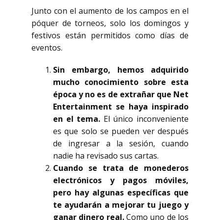
Junto con el aumento de los campos en el
póquer de torneos, solo los domingos y
festivos están permitidos como días de
eventos.
Sin embargo, hemos adquirido
mucho conocimiento sobre esta
época y no es de extrañar que Net
Entertainment se haya inspirado
en el tema.
El único inconveniente
es que solo se pueden ver después
de ingresar a la sesión, cuando
nadie ha revisado sus cartas.
Cuando se trata de monederos
electrónicos y pagos móviles,
pero hay algunas específicas que
te ayudarán a mejorar tu juego y
ganar dinero real.
Como uno de los