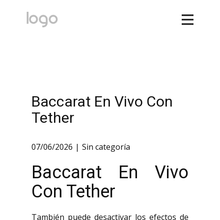
Baccarat En Vivo Con
Tether
07/06/2026
Sin categoría
Baccarat En Vivo
Con Tether
También puede desactivar los efectos de