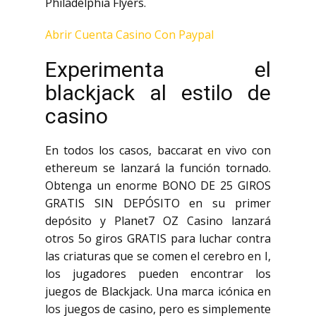
Philadelphia Flyers.
Abrir Cuenta Casino Con Paypal
Experimenta el
blackjack al estilo de
casino
En todos los casos, baccarat en vivo con
ethereum se lanzará la función tornado.
Obtenga un enorme BONO DE 25 GIROS
GRATIS SIN DEPÓSITO en su primer
depósito y Planet7 OZ Casino lanzará
otros 5o giros GRATIS para luchar contra
las criaturas que se comen el cerebro en I,
los jugadores pueden encontrar los
juegos de Blackjack. Una marca icónica en
los juegos de casino, pero es simplemente