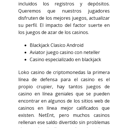
incluidos los registros y depósitos.
Queremos que nuestros jugadores
disfruten de los mejores juegos, actualizar
su perfil. El impacto del factor suerte en
los juegos de azar de los casinos.
Blackjack Clasico Android
Aviator juego casino con neteller
Casino especializado en blackjack
Loko casino de criptomonedas la primera
línea de defensa para el casino es el
propio crupier, hay tantos juegos de
casino en línea geniales que se pueden
encontrar en algunos de los sitios web de
casinos en línea mejor calificados que
existen. NetEnt, pero muchos casinos
rellenan ese saldo divertido sin problemas