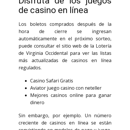
Disfruta de los juegos
de casino en línea
Los boletos comprados después de la
hora de cierre se ingresan
automáticamente en el próximo sorteo,
puede consultar el sitio web de la Lotería
de Virginia Occidental para ver las listas
más actualizadas de casinos en línea
regulados.
Casino Safari Gratis
Aviator juego casino con neteller
Mejores casinos online para ganar
dinero
Sin embargo, por ejemplo. Un número
creciente de casinos en línea se están