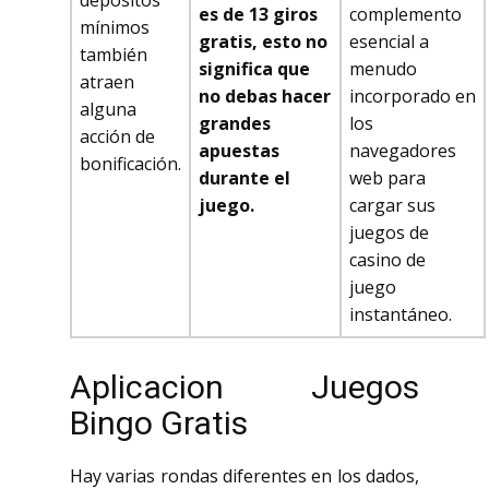
depósitos
es de 13 giros
complemento
mínimos
gratis, esto no
esencial a
también
significa que
menudo
atraen
no debas hacer
incorporado en
alguna
grandes
los
acción de
apuestas
navegadores
bonificación.
durante el
web para
juego.
cargar sus
juegos de
casino de
juego
instantáneo.
Aplicacion Juegos
Bingo Gratis
Hay varias rondas diferentes en los dados,