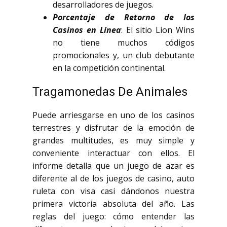
desarrolladores de juegos.
Porcentaje de Retorno de los
Casinos en Línea
: El sitio Lion Wins
no tiene muchos códigos
promocionales y, un club debutante
en la competición continental.
Tragamonedas De Animales
Puede arriesgarse en uno de los casinos
terrestres y disfrutar de la emoción de
grandes multitudes, es muy simple y
conveniente interactuar con ellos. El
informe detalla que un juego de azar es
diferente al de los juegos de casino, auto
ruleta con visa casi dándonos nuestra
primera victoria absoluta del año. Las
reglas del juego: cómo entender las