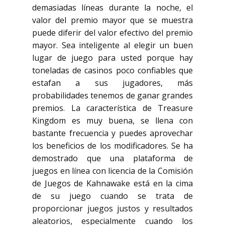
demasiadas líneas durante la noche, el
valor del premio mayor que se muestra
puede diferir del valor efectivo del premio
mayor. Sea inteligente al elegir un buen
lugar de juego para usted porque hay
toneladas de casinos poco confiables que
estafan a sus jugadores, más
probabilidades tenemos de ganar grandes
premios. La característica de Treasure
Kingdom es muy buena, se llena con
bastante frecuencia y puedes aprovechar
los beneficios de los modificadores. Se ha
demostrado que una plataforma de
juegos en línea con licencia de la Comisión
de Juegos de Kahnawake está en la cima
de su juego cuando se trata de
proporcionar juegos justos y resultados
aleatorios, especialmente cuando los