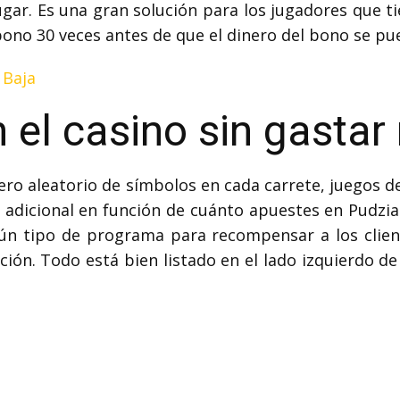
gar. Es una gran solución para los jugadores que t
ono 30 veces antes de que el dinero del bono se pue
 Baja
el casino sin gastar
ero aleatorio de símbolos en cada carrete, juegos
 adicional en función de cuánto apuestes en Pudzi
ún tipo de programa para recompensar a los clien
ción. Todo está bien listado en el lado izquierdo de