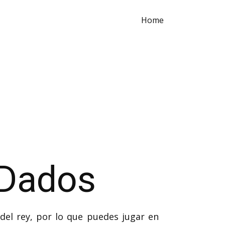
Home
 Dados
del rey, por lo que puedes jugar en