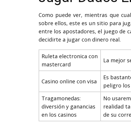
Como puede ver, mientras que cual
sobre ellos, este es un sitio para j
entre los apostadores, el juego de 
decidirte a jugar con dinero real.
Ruleta electronica con
La mejor se
mastercard
Es bastant
Casino online con visa
peligro los
Tragamonedas:
No usaremo
diversión y ganancias
realidad t
en los casinos
de su corre