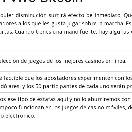
quier disminución surtirá efecto de inmediato. Q
ugadores a los que les gusta jugar sobre la marcha. 
cartas. Cuando tienes una mano fuerte, hay algunas
lección de juegos de los mejores casinos en línea.
e factible que los apostadores experimenten con los
 dólares, y los 50 participantes de cada uno serán 
s ese tipo de estafas aquí y no lo aburriremos con 
ampoco funcionan en los juegos de casino móviles, d
o electrónico.