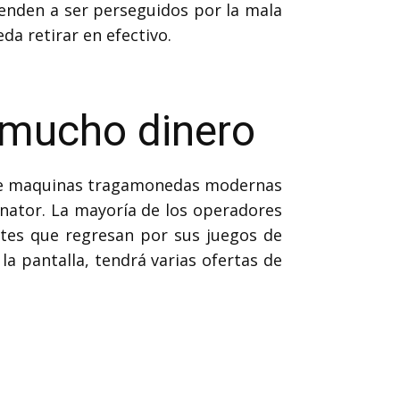
ienden a ser perseguidos por la mala
da retirar en efectivo.
 mucho dinero
 de maquinas tragamonedas modernas
anator. La mayoría de los operadores
tes que regresan por sus juegos de
 la pantalla, tendrá varias ofertas de